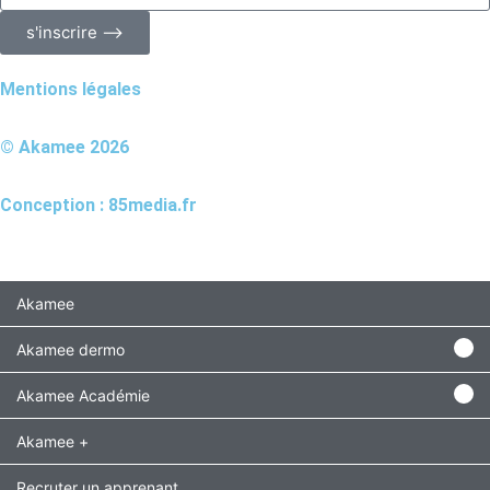
s'inscrire ⟶
Mentions légales
© Akamee 2026
Conception : 85media.fr
Akamee
Akamee dermo
Akamee Académie
Akamee +
Recruter un apprenant