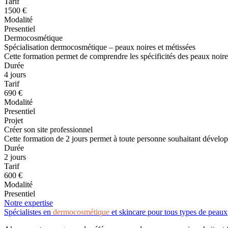
Tarif
1500 €
Modalité
Presentiel
Dermocosmétique
Spécialisation dermocosmétique – peaux noires et métissées
Cette formation permet de comprendre les spécificités des peaux noires
Durée
4 jours
Tarif
690 €
Modalité
Presentiel
Projet
Créer son site professionnel
Cette formation de 2 jours permet à toute personne souhaitant développ
Durée
2 jours
Tarif
600 €
Modalité
Presentiel
Notre expertise
Spécialistes en
dermocosmétique
et skincare pour tous types de peaux