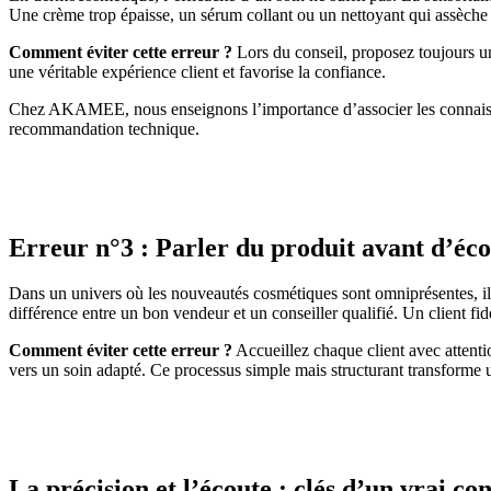
Une crème trop épaisse, un sérum collant ou un nettoyant qui assèche 
Comment éviter cette erreur ?
Lors du conseil, proposez toujours un 
une véritable expérience client et favorise la confiance.
Chez AKAMEE, nous enseignons l’importance d’associer les connaissan
recommandation technique.
Erreur n°3 : Parler du produit avant d’écou
Dans un univers où les nouveautés cosmétiques sont omniprésentes, il p
différence entre un bon vendeur et un conseiller qualifié. Un client fid
Comment éviter cette erreur ?
Accueillez chaque client avec attentio
vers un soin adapté. Ce processus simple mais structurant transforme u
La précision et l’écoute : clés d’un vrai c