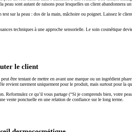
la peau sont autant de raisons pour lesquelles un client abandonnera un
test sur la peau : dos de la main, mâchoire ou poignet. Laissez le client
ces techniques à une approche sensorielle. Le soin cosmétique devien
ter le client
eut être tentant de mettre en avant une marque ou un ingrédient phare dè
èle revient rarement uniquement pour le produit, mais surtout pour la qua
n. Reformulez ce qu’il vous partage (“Si je comprends bien, votre peau t
ne vente ponctuelle en une relation de confiance sur le long terme.
onseil dermocosmétique